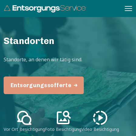
Wohnungsräumungen
Hausräumungen
Standorten
Messie Räumung
Standorte, an denen wir tätig sind.
Räumungen
Entsorgung
Entsorgungssofferte
Notfall Räumung
Wohnungsauflösung
Sperrgutentsorgung
Möbel Entsorgung
Vor Ort Besichtigung
Foto Besichtigung
Video Besichtigung
Anfrage